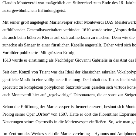
Claudio Monteverdi war maßgeblich am Stilwechsel zum Ende des 16. Jahrhun
außergewöhnlichem Erfindungsgeist
.
Mit seiner groß angelegten Marienvesper schuf Monteverdi DAS Meisterwerk 
aufblühenden Generalbasszeitalters verbindet. 1610 wurde seine „Vespro dell
als auch beim höheren Klerus auf sich aufmerksam zu machen. Denn wie die
zunächst als Sänger in einer fürstlichen Kapelle angestellt. Daher wird sich
Vorbilder publizierte. Mit größtem Erfolg:
1613 wurde er einstimmig als Nachfolger Giovanni Gabrielis in das Amt des
Seit dem Konzil von Trient war das Ideal der klassischen sakralen Vokalpoly
geistliche Musik in eine völlig neue Richtung. Der Inhalt des Textes bleibt w
gedeutet; zu komplexen polyphonen Satzstrukturen gesellen sich virtuos konz
auch Monteverdi hier auf „regelwidrige“ Dissonanzen, die er sonst zur Steige
Schon die Eröffnung der Marienvesper ist bemerkenswert, besinnt sich Monte
Prolog seiner Oper „Orfeo“ von 1607. Hatte er dort die Florentiner Experime
Neuerungen seines Opernstils in die Marienvesper einfließen. So, wie man geis
Im Zentrum des Werkes steht die Marienverehrung – Hymnus und Antiphonen w