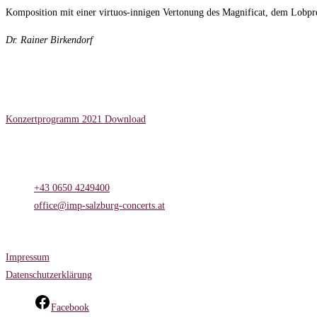
Komposition mit einer virtuos-innigen Vertonung des Magnificat, dem Lobpr
Dr. Rainer Birkendorf
Service
Konzertprogramm 2021 Download
Kontakt
Mühlbachweg 14 | 5081 Anif
+43 0650 4249400
Opens in your application
office@imp-salzburg-concerts.at
Opens in your application
Informationsseiten
Impressum
Datenschutzerklärung
Facebook