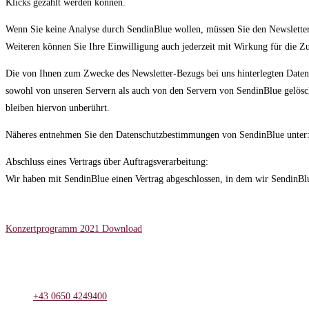
Klicks gezählt werden können.
Wenn Sie keine Analyse durch SendinBlue wollen, müssen Sie den Newsletter a
Weiteren können Sie Ihre Einwilligung auch jederzeit mit Wirkung für die 
Die von Ihnen zum Zwecke des Newsletter-Bezugs bei uns hinterlegten Daten
sowohl von unseren Servern als auch von den Servern von SendinBlue gelösch
bleiben hiervon unberührt.
Näheres entnehmen Sie den Datenschutzbestimmungen von SendinBlue unter
Abschluss eines Vertrags über Auftragsverarbeitung:
Wir haben mit SendinBlue einen Vertrag abgeschlossen, in dem wir SendinBlue
Service
Konzertprogramm 2021 Download
Kontakt
Mühlbachweg 14 | 5081 Anif
+43 0650 4249400
Opens in your application