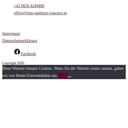
+43 0650 4249400
Opens in your application
office@imp-salzburg-concerts.at
Opens in your application
Informationsseiten
Impressum
Datenschutzerklärung
Facebook
Copyright 2026 -
Diese Website benutzt Cookies. Wenn Sie die Website weiter nutzen, gehen
wir von Ihrem Einverständnis aus.
OK